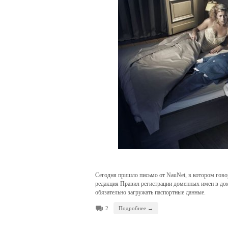
Сегодня пришло письмо от NauNet, в котором говор
редакция Правил регистрации доменных имен в дом
обязательно загружать паспортные данные.
2
Подробнее →