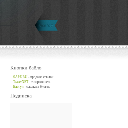
Кнопки бабло
SAPE.RU
- продажа ссылок
TeaserNET
- тизерная сеть
Блогун
- ссылки в блогах
Подписка