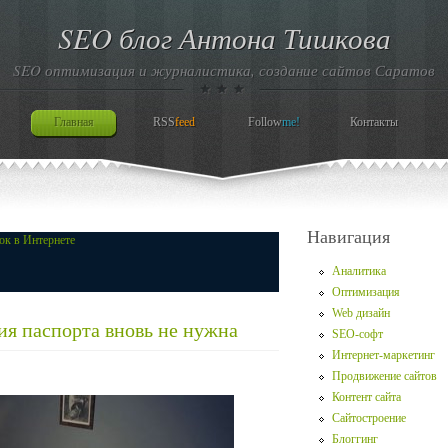
SEO блог Антона Тишкова
SEO оптимизация и журналистика, создание сайтов Саратов
Главная
RSS
feed
Follow
me!
Контакты
Навигация
Аналитика
Оптимизация
Web дизайн
ия паспорта вновь не нужна
SEO-софт
Интернет-маркетинг
Продвижение сайтов
Контент сайта
Сайтостроение
Блоггинг