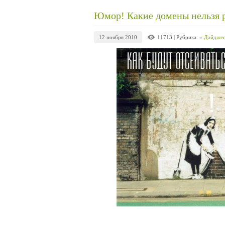
Юмор! Какие домены нельзя р
12 ноября 2010
11713
| Рубрика: »
Дайджес