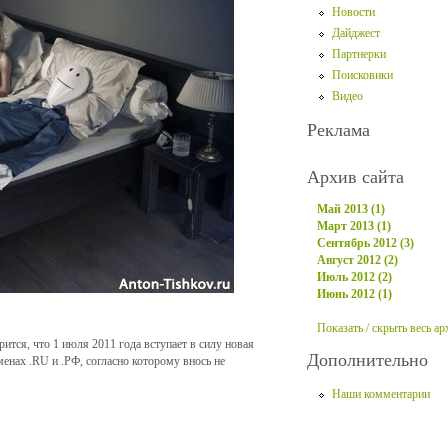
Новости
Дайджест
Партнерки
Поисковики
Видео
Реклама
Архив сайта
Май 2013 (1)
Март 2013 (1)
Сентябрь 2012 (3)
Август 2012 (2)
Июль 2012 (2)
Июнь 2012 (1)
Показать / скрыть весь ар
ится, что 1 июля 2011 года вступает в силу новая
Дополнительно
енах .RU и .РФ, согласно которому внось не
Наши комментарии