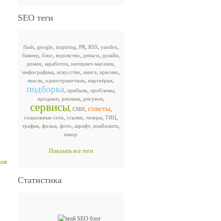
SEO теги
,
,
,
,
,
,
flash
google
inspiring
PR
RSS
yandex
,
,
,
,
,
баннер
блог
воровство
деньги
дизайн
,
,
,
домен
заработок
интернет-магазин
,
,
,
,
инфографика
искусство
книга
красиво
,
,
,
мысли
одностраничник
партнёрки
подборка
,
,
,
прибыль
проблемы
,
,
,
продажи
реклама
рисунок
сервисы
советы
,
,
,
СМИ
,
,
,
,
социальные сети
ссылки
тизеры
ТИЦ
,
,
,
,
,
трафик
фильм
фото
шрифт
юзабилити
юмор
Показать все теги
хив
Статистика