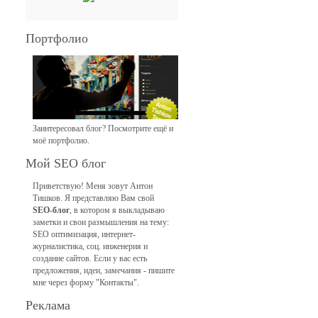
Портфолио
Заинтересовал блог? Посмотрите ещё и
моё портфолио.
Мой SEO блог
Приветствую! Меня зовут Антон
Тишков. Я представляю Вам свой
SEO-блог
, в котором я выкладываю
заметки и свои размышления на тему:
SEO оптимизация, интернет-
журналистика, соц. инженерия и
создание сайтов. Если у вас есть
предложения, идеи, замечания - пишите
мне через форму "Контакты".
Реклама